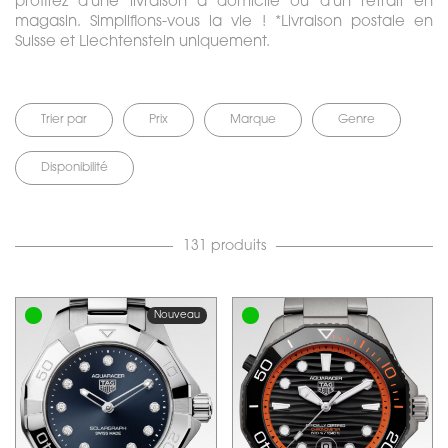
profitez d'une livraison à domicile ou d'un retrait en
magasin. Simplifions-vous la vie ! *Livraison postale en
Suisse et Liechtenstein uniquement.
Trier par
Prix
Marque
Genre
Disponibilité
131 produits
Nouveau