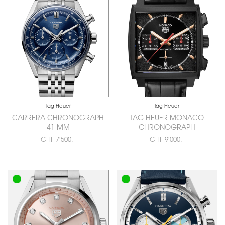
Tag Heuer
Tag Heuer
CARRERA CHRONOGRAPH
TAG HEUER MONACO
41 MM
CHRONOGRAPH
CHF 7'500.-
CHF 9'000.-