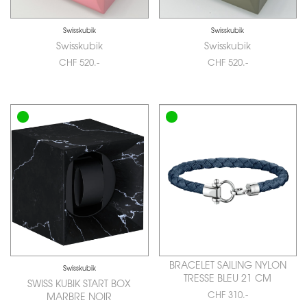
Swisskubik
Swisskubik
Swisskubik
Swisskubik
CHF 520.-
CHF 520.-
BRACELET SAILING NYLON
Swisskubik
TRESSE BLEU 21 CM
SWISS KUBIK START BOX
CHF 310.-
MARBRE NOIR