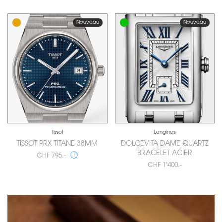
Nouveau
Nouveau
Tissot
Longines
TISSOT PRX TITANE 38MM
DOLCEVITA DAME QUARTZ
BRACELET ACIER
ⓘ
CHF 795.-
CHF 1'400.-