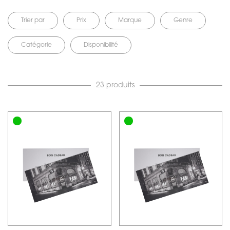
Trier par
Prix
Marque
Genre
Catégorie
Disponibilité
23 produits