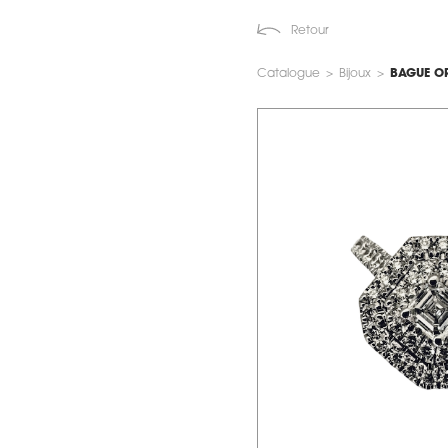
Retour
Catalogue
>
Bijoux
>
BAGUE OR