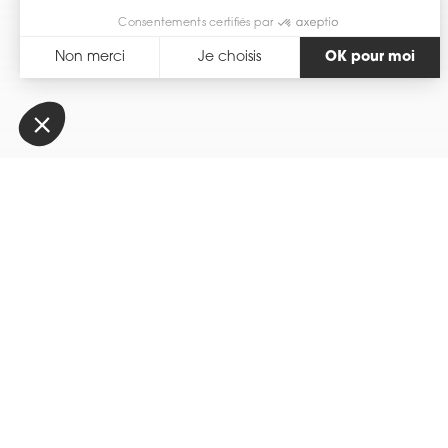
Consentements certifiés par
Non merci
Je choisis
OK pour moi
Axeptio consent
Plateforme de Gestion du Consentement : Personnalisez vos Optio
Notre plateforme vous permet d'adapter et de gérer vos paramètres 
Retour
Description
Bague ATHENA LUX or bla
asscher cut central round
AU 5.24 gr taille 53