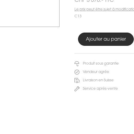
CHF 3'570.- TTC
Le prix peut être sujet à modificati
C13
Produit sous garantie
Vendeur agrée
Livraison en Suisse
Service après-vente