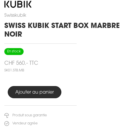
Swisskubik
SWISS KUBIK START BOX MARBRE
NOIR
En stock
CHF 560.- TTC
SK01.STB.MB
Produit sous garantie
Vendeur agrée