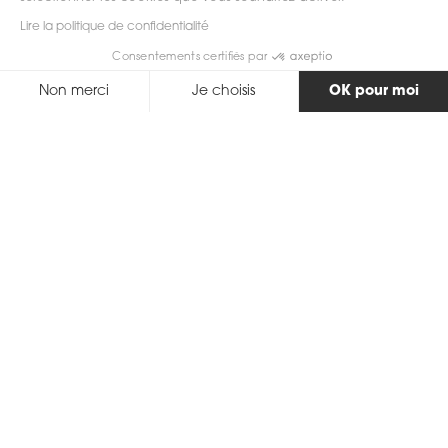
Lire la politique de confidentialité
scrollez
Consentements certifiés par
Non merci
Je choisis
OK pour moi
Axeptio consent
Plateforme de Gestion du Consentement : Personnalisez vos Options
Notre plateforme vous permet d'adapter et de gérer vos paramètres de 
Retour
Description
Véritable allié de votre montre automatique, le remontoir
Startbox Metamorphik Noir Marquina assure une
longévité optimale à votre garde-temps. Grâce à un
mécanisme d'une précision exceptionnelle, ce remontoir
à montres simule les mouvements naturels du poignet et
maintient ainsi votre montre à l'heure lorsque vous ne la
portez pas. Avec son design unique et sa finition
rappelant le marbre, ce remontoir à montres s'intègre