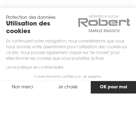
Protection des données
Utilisation des
cookies
En continuant votre navigation, nous considérerons que vous
nous donnez votre assentiment pour l'utilisation des cookies sur
ce site. Vous pouvez également cliquer sur "Je choisis" pour
sélectionner les cookies que vous souhaitez activer.
scrollez
Lire la politique de confidentialité
Consentements certifiés par
Non merci
Je choisis
OK pour moi
Axeptio consent
Plateforme de Gestion du Consentement : Personnalisez vos Options
Notre plateforme vous permet d'adapter et de gérer vos paramètres de 
Retour