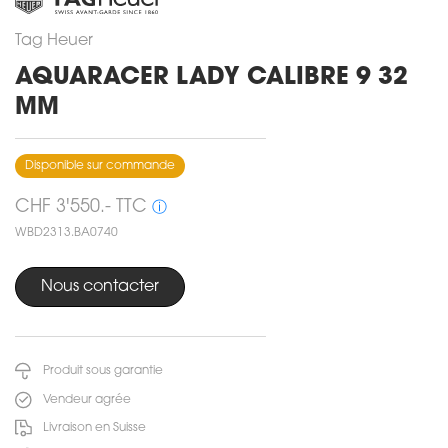
Tag Heuer
AQUARACER LADY CALIBRE 9 32
MM
Disponible sur commande
CHF 3'550.- TTC
ⓘ
WBD2313.BA0740
Nous contacter
Produit sous garantie
Vendeur agrée
Livraison en Suisse