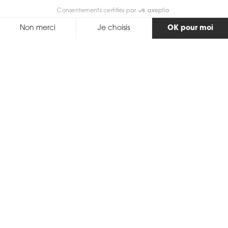
Consentements certifiés par
Non merci
Je choisis
OK pour moi
Axeptio consent
Plateforme de Gestion du Consentement : Personnalisez vos Options
Notre plateforme vous permet d'adapter et de gérer vos paramètres de 
Retour
Description
Cette Aquaracer très élégante est proposée dans un
boîtier en acier de 32 mm, accompagnée d'index sertis
de diamants. Le mouvement automatique Calibre 9 bat
sous son cadran en nacre blanche. Une loupe cyclope
orne le verre saphir, antireflet et ultra résistant.