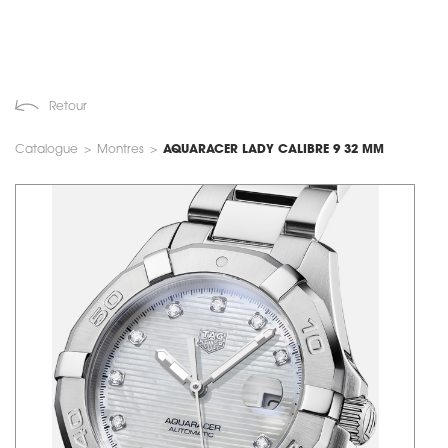
Retour
Catalogue
>
Montres
>
AQUARACER LADY CALIBRE 9 32 MM