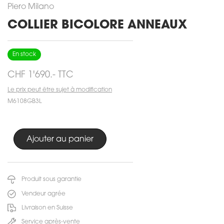
Piero Milano
COLLIER BICOLORE ANNEAUX
En stock
CHF 1'690.- TTC
Le prix peut être sujet à modification
M6108GB3L
Produit sous garantie
Vendeur agrée
Livraison en Suisse
Service après-vente