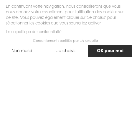
En continuant votre navigation, nous considérerons que vous
nous donnez votre assentiment pour l'utilisation des cookies sur
ce site. Vous pouvez également cliquer sur "Je choisis" pour
sélectionner les cookies que vous souhaitez activer.
scrollez
Lire la politique de confidentialité
Consentements certifiés par
Non merci
Je choisis
OK pour moi
Axeptio consent
Plateforme de Gestion du Consentement : Personnalisez vos Options
Notre plateforme vous permet d'adapter et de gérer vos paramètres de 
Retour
Description
Collier or bicolore anneaux entrelacés et serti de
diamants. Un bijou symbolique et élégant.