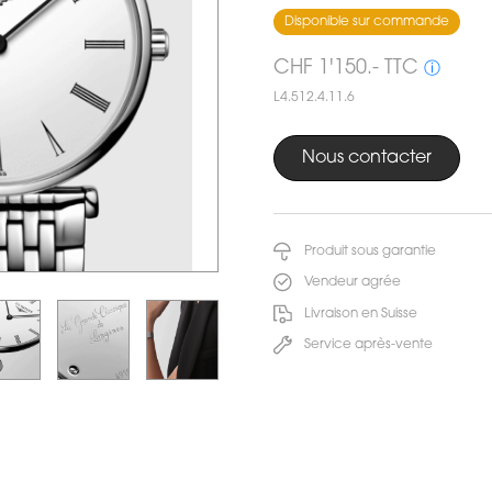
Disponible sur commande
CHF 1'150.- TTC
ⓘ
L4.512.4.11.6
Nous contacter
Produit sous garantie
Vendeur agrée
Livraison en Suisse
Service après-vente