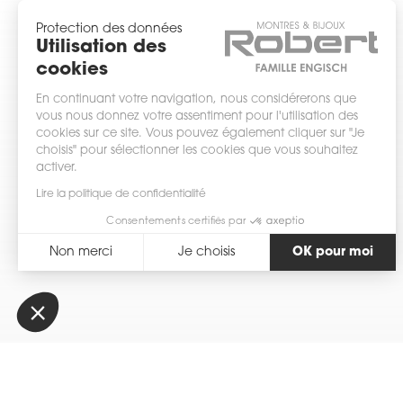
Protection des données
Utilisation des
cookies
En continuant votre navigation, nous considérerons que
vous nous donnez votre assentiment pour l'utilisation des
cookies sur ce site. Vous pouvez également cliquer sur "Je
choisis" pour sélectionner les cookies que vous souhaitez
activer.
Lire la politique de confidentialité
Consentements certifiés par
Non merci
Je choisis
OK pour moi
Axeptio consent
Plateforme de Gestion du Consentement : Personnalisez vos Optio
Notre plateforme vous permet d'adapter et de gérer vos paramètres 