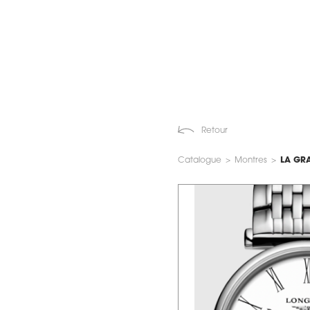
Retour
Catalogue
>
Montres
>
LA GR