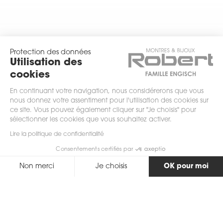
Protection des données
Utilisation des
cookies
En continuant votre navigation, nous considérerons que vous
nous donnez votre assentiment pour l'utilisation des cookies sur
ce site. Vous pouvez également cliquer sur "Je choisis" pour
sélectionner les cookies que vous souhaitez activer.
Lire la politique de confidentialité
scrollez
Consentements certifiés par
Non merci
Je choisis
OK pour moi
Axeptio consent
Plateforme de Gestion du Consentement : Personnalisez vos Options
Notre plateforme vous permet d'adapter et de gérer vos paramètres de 
Retour