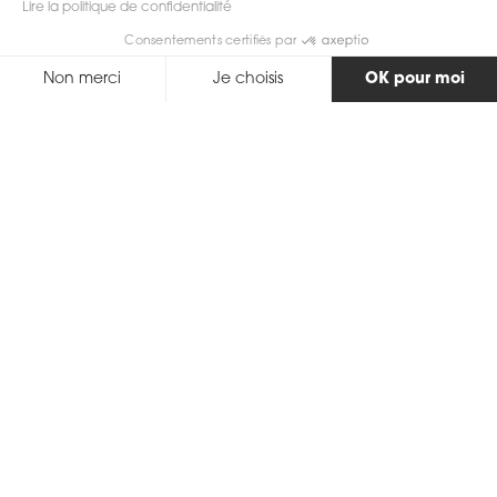
Lire la politique de confidentialité
Consentements certifiés par
Non merci
Je choisis
OK pour moi
Axeptio consent
Plateforme de Gestion du Consentement : Personnalisez vos Options
Notre plateforme vous permet d'adapter et de gérer vos paramètres de 
Retour
Description
Une bague en or blanc 750 sertie d'une Tourmaline au
centre de 1.55 ct et de diamants 0.32 ct
Notre création Lise est selon nous la bague pierre
couleur parfaite en toute occasion. Portée seul, elle sera
parfaitement assortie à une tenue plus décontractée
mais portée en parure elle sublimera une tenue de soirée
et donnera un éclat élégant à vos mains.