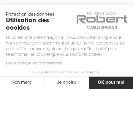
Protection des données
Utilisation des
cookies
En continuant votre navigation, nous considérerons que vous
nous donnez votre assentiment pour l'utilisation des cookies sur
ce site. Vous pouvez également cliquer sur "Je choisis" pour
sélectionner les cookies que vous souhaitez activer.
scrollez
Lire la politique de confidentialité
Consentements certifiés par
Non merci
Je choisis
OK pour moi
Axeptio consent
Plateforme de Gestion du Consentement : Personnalisez vos Options
Notre plateforme vous permet d'adapter et de gérer vos paramètres de 
Retour
Description